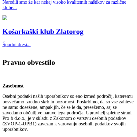
Naredili smo že kar nekaj visoko kvalitetnih naštikov za različne
klube...
Košarkaški klub Zlatorog
Športni dresi...
Pravno obvestilo
Zasebnost
Osebni podatki naših uporabnikov so eno izmed področij, kateremu
posvečamo izredno skrb in pozornost. Poskrbimo, da so vse zahteve
ne samo dosežene, ampak jih, če se le da, presežemo, saj se
zavedamo občutljive narave tega področja. Upravitelj spletne strani
Pro-b d.o.o., je v skladu z Zakonom o varstvu osebnih podatkov
(ZVOP-1-UPB1) zavezan k varovanju osebnih podatkov svojih
uporabnikov.