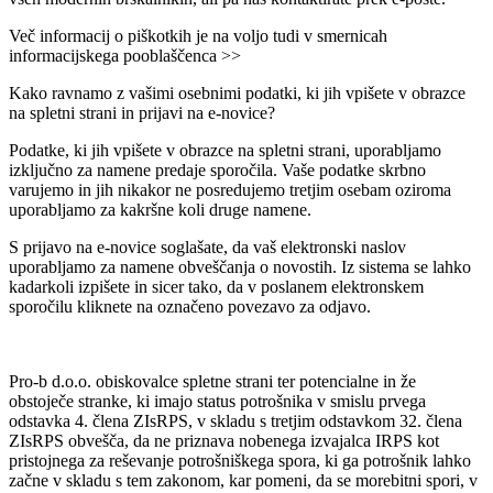
Več informacij o piškotkih je na voljo tudi v smernicah
informacijskega pooblaščenca >>
Kako ravnamo z vašimi osebnimi podatki, ki jih vpišete v obrazce
na spletni strani in prijavi na e-novice?
Podatke, ki jih vpišete v obrazce na spletni strani, uporabljamo
izključno za namene predaje sporočila. Vaše podatke skrbno
varujemo in jih nikakor ne posredujemo tretjim osebam oziroma
uporabljamo za kakršne koli druge namene.
S prijavo na e-novice soglašate, da vaš elektronski naslov
uporabljamo za namene obveščanja o novostih. Iz sistema se lahko
kadarkoli izpišete in sicer tako, da v poslanem elektronskem
sporočilu kliknete na označeno povezavo za odjavo.
Pro-b d.o.o. obiskovalce spletne strani ter potencialne in že
obstoječe stranke, ki imajo status potrošnika v smislu prvega
odstavka 4. člena ZIsRPS, v skladu s tretjim odstavkom 32. člena
ZIsRPS obvešča, da ne priznava nobenega izvajalca IRPS kot
pristojnega za reševanje potrošniškega spora, ki ga potrošnik lahko
začne v skladu s tem zakonom, kar pomeni, da se morebitni spori, v