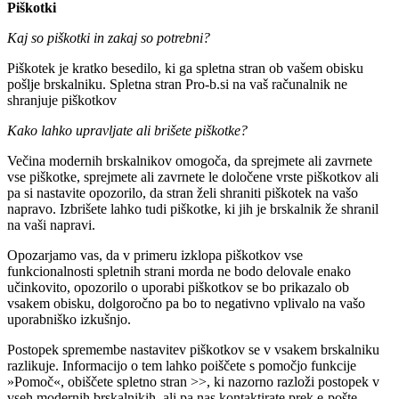
Piškotki
Kaj so piškotki in zakaj so potrebni?
Piškotek je kratko besedilo, ki ga spletna stran ob vašem obisku
pošlje brskalniku. Spletna stran Pro-b.si na vaš računalnik ne
shranjuje piškotkov
Kako lahko upravljate ali brišete piškotke?
Večina modernih brskalnikov omogoča, da sprejmete ali zavrnete
vse piškotke, sprejmete ali zavrnete le določene vrste piškotkov ali
pa si nastavite opozorilo, da stran želi shraniti piškotek na vašo
napravo. Izbrišete lahko tudi piškotke, ki jih je brskalnik že shranil
na vaši napravi.
Opozarjamo vas, da v primeru izklopa piškotkov vse
funkcionalnosti spletnih strani morda ne bodo delovale enako
učinkovito, opozorilo o uporabi piškotkov se bo prikazalo ob
vsakem obisku, dolgoročno pa bo to negativno vplivalo na vašo
uporabniško izkušnjo.
Postopek spremembe nastavitev piškotkov se v vsakem brskalniku
razlikuje. Informacijo o tem lahko poiščete s pomočjo funkcije
»Pomoč«, obiščete spletno stran >>, ki nazorno razloži postopek v
vseh modernih brskalnikih, ali pa nas kontaktirate prek e-pošte.