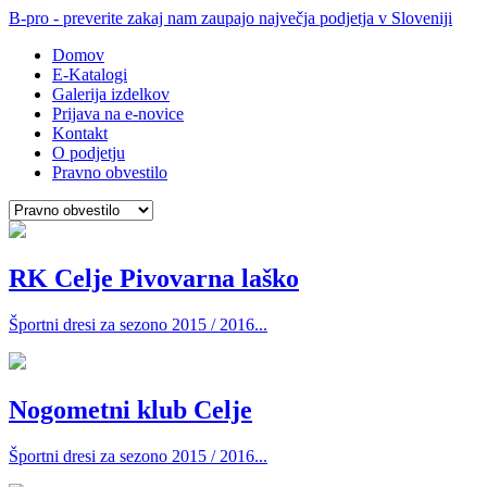
B-pro - preverite zakaj nam zaupajo največja podjetja v Sloveniji
Domov
E-Katalogi
Galerija izdelkov
Prijava na e-novice
Kontakt
O podjetju
Pravno obvestilo
RK Celje Pivovarna laško
Športni dresi za sezono 2015 / 2016...
Nogometni klub Celje
Športni dresi za sezono 2015 / 2016...