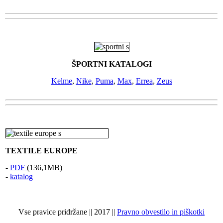
ŠPORTNI KATALOGI
Kelme
,
Nike
,
Puma
,
Max
,
Errea
,
Zeus
TEXTILE EUROPE
-
PDF
(136,1MB)
-
katalog
Vse pravice pridržane || 2017 ||
Pravno obvestilo in piškotki