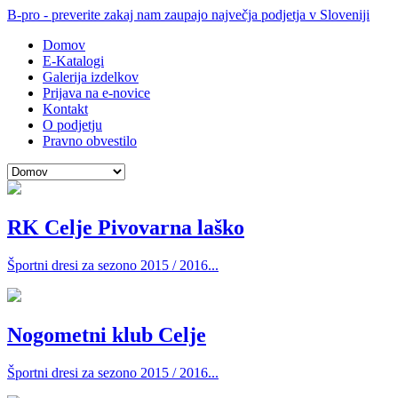
B-pro - preverite zakaj nam zaupajo največja podjetja v Sloveniji
Domov
E-Katalogi
Galerija izdelkov
Prijava na e-novice
Kontakt
O podjetju
Pravno obvestilo
RK Celje Pivovarna laško
Športni dresi za sezono 2015 / 2016...
Nogometni klub Celje
Športni dresi za sezono 2015 / 2016...