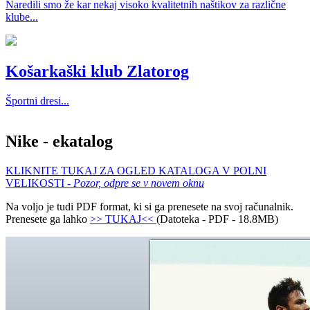
Naredili smo že kar nekaj visoko kvalitetnih naštikov za različne
klube...
Košarkaški klub Zlatorog
Športni dresi...
Nike - ekatalog
KLIKNITE TUKAJ ZA OGLED KATALOGA V POLNI
VELIKOSTI -
Pozor, odpre se v novem oknu
Na voljo je tudi PDF format, ki si ga prenesete na svoj računalnik.
Prenesete ga lahko
>> TUKAJ<<
(Datoteka - PDF - 18.8MB)